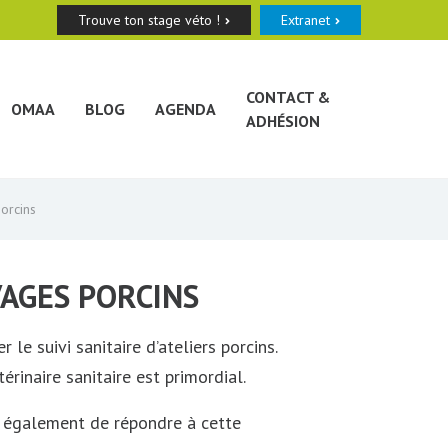
Trouve ton stage véto !
Extranet
CONTACT &
OMAA
BLOG
AGENDA
ADHÉSION
porcins
VAGES PORCINS
le suivi sanitaire d’ateliers porcins.
rinaire sanitaire est primordial.
t également de répondre à cette