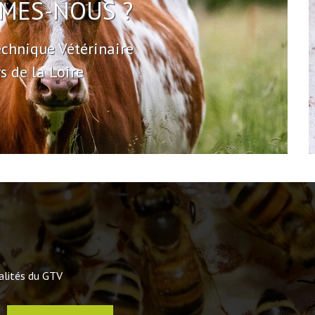
MES-NOUS ?
chnique Vétérinaire
s de la Loire
ualités du GTV