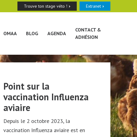
Trouve ton stage véto !
Extranet
CONTACT &
OMAA
BLOG
AGENDA
ADHÉSION
Sous-catégories
animales (bovins) pour
Point sur la
la délivrance des
vaccination Influenza
Situation sanitaire
médicaments
aviaire
Influenza aviaire &
antimicrobiens via
vaccination
Depuis le 2 octobre 2023, la
Calypso
vaccination Influenza aviaire est en
Deux foyers IAHP ont été détectés en