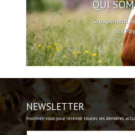
QUI SOM
Groupement Te
des Pay
NEWSLETTER
Inscrivez-vous pour recevoir toutes les dernières act
Veuillez