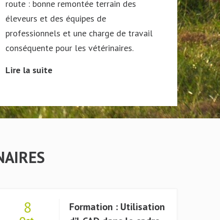
route : bonne remontée terrain des
Dans le cadre de la collecte de
Bretagne, quelles conséquences ?
éleveurs et des équipes de
données relatives aux médicaments
Qu’en est-il de la vaccination ?
professionnels et une charge de travail
antimicrobiens utilisés chez le bovin,
Lire la suite
conséquente pour les vétérinaires.
l’ANMV propose une nouvelle
répartition des catégories.
Lire la suite
Lire la suite
NAIRES
8
Formation : Utilisation