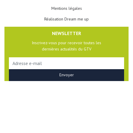
Mentions légales
Réalisation Dream me up
NEWSLETTER
Inscrivez-vous pour recevoir toutes les
dernières actualités du GTV
Veuillez
laisser
ce
champ
vide.