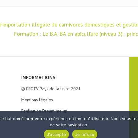
 d’importation illégale de carnivores domestiques et gesti
Formation : Le B.A.-BA en apiculture (niveau 3) : pri
INFORMATIONS
© FRGTV Pays de la Loire 2021
Mentions légales
Réalisation Dream me up
ns le but d’améliorer votre expérience en tant qu’utilisateur. Nous vous r
de votre navigation.
J'accepte
Je refuse