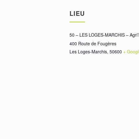
LIEU
50 – LES LOGES-MARCHIS – Agri’Pô
400 Route de Fougères
Les Loges-Marchis
,
50600
+ Goog